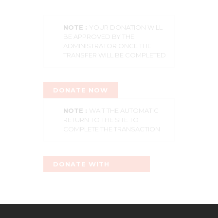
NOTE :
YOUR DONATION WILL
BE APPROVED BY THE
ADMINISTRATOR ONCE THE
TRANSFER WILL BE COMPLETED
DONATE NOW
NOTE :
WAIT THE AUTOMATIC
RETURN TO THE SITE TO
COMPLETE THE TRANSACTION