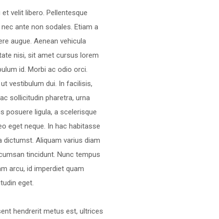
 et velit libero. Pellentesque
 nec ante non sodales. Etiam a
re augue. Aenean vehicula
tate nisi, sit amet cursus lorem
bulum id. Morbi ac odio orci.
ut vestibulum dui. In facilisis,
ac sollicitudin pharetra, urna
s posuere ligula, a scelerisque
leo eget neque. In hac habitasse
a dictumst. Aliquam varius diam
cumsan tincidunt. Nunc tempus
am arcu, id imperdiet quam
itudin eget.
ent hendrerit metus est, ultrices