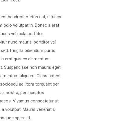
itudin eget.
ent hendrerit metus est, ultrices
m odio volutpat in. Donec a erat
 lacus vehicula porttitor.
itur nunc mauris, porttitor vel
s sed, fringilla bibendum purus.
in erat quis ex elementum
it. Suspendisse non mauris eget
elementum aliquam. Class aptent
i sociosqu ad litora torquent per
ia nostra, per inceptos
naeos. Vivamus consectetur ut
 a volutpat. Mauris venenatis
risque imperdiet.