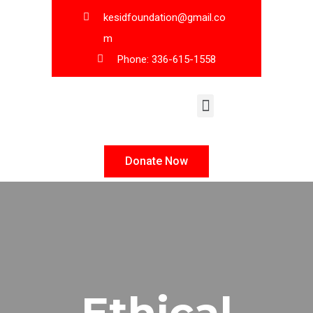
kesidfoundation@gmail.co
m
Phone: 336-615-1558
KESID Leadership
Donate Now
Ethical