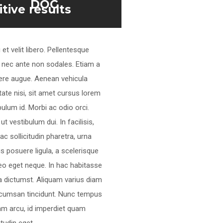
DOC
itive results
 et velit libero. Pellentesque
 nec ante non sodales. Etiam a
re augue. Aenean vehicula
tate nisi, sit amet cursus lorem
bulum id. Morbi ac odio orci.
ut vestibulum dui. In facilisis,
ac sollicitudin pharetra, urna
s posuere ligula, a scelerisque
leo eget neque. In hac habitasse
a dictumst. Aliquam varius diam
cumsan tincidunt. Nunc tempus
am arcu, id imperdiet quam