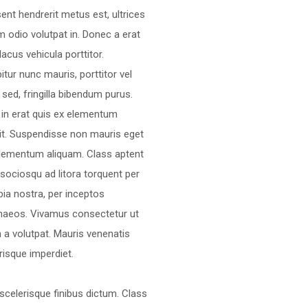
ent hendrerit metus est, ultrices
m odio volutpat in. Donec a erat
 lacus vehicula porttitor.
itur nunc mauris, porttitor vel
s sed, fringilla bibendum purus.
in erat quis ex elementum
it. Suspendisse non mauris eget
elementum aliquam. Class aptent
i sociosqu ad litora torquent per
ia nostra, per inceptos
naeos. Vivamus consectetur ut
 a volutpat. Mauris venenatis
risque imperdiet.
scelerisque finibus dictum. Class