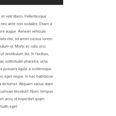
 et velit libero. Pellentesque
 nec ante non sodales. Etiam a
re augue. Aenean vehicula
tate nisi, sit amet cursus lorem
bulum id. Morbi ac odio orci.
ut vestibulum dui. In facilisis,
ac sollicitudin pharetra, urna
s posuere ligula, a scelerisque
leo eget neque. In hac habitasse
a dictumst. Aliquam varius diam
cumsan tincidunt. Nunc tempus
am arcu, id imperdiet quam
itudin eget.