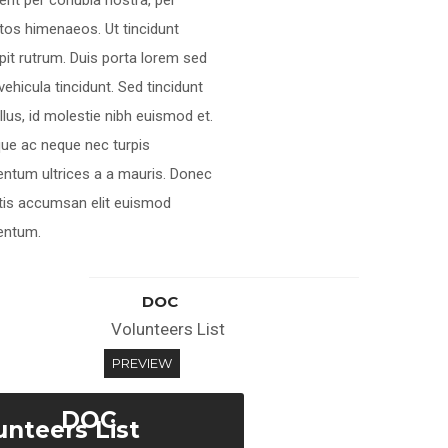
ent per conubia nostra, per
tos himenaeos. Ut tincidunt
pit rutrum. Duis porta lorem sed
 vehicula tincidunt. Sed tincidunt
tellus, id molestie nibh euismod et.
ue ac neque nec turpis
ntum ultrices a a mauris. Donec
tis accumsan elit euismod
entum.
DOC
Volunteers List
PREVIEW
DOC
unteers List