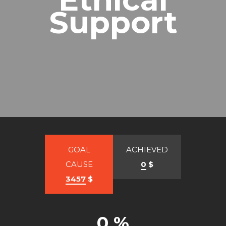
Support
GOAL
ACHIEVED
CAUSE
0
$
3457
$
0 %