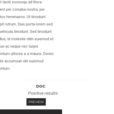
t taciti sociosqu ad litora
ent per conubia nostra, per
tos himenaeos. Ut tincidunt
pit rutrum. Duis porta lorem sed
 vehicula tincidunt. Sed tincidunt
tellus, id molestie nibh euismod et.
ue ac neque nec turpis
ntum ultrices a a mauris. Donec
tis accumsan elit euismod
entum.
DOC
Positive results
PREVIEW