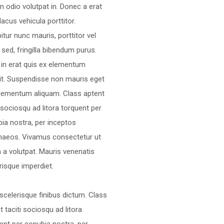
m odio volutpat in. Donec a erat
 lacus vehicula porttitor.
itur nunc mauris, porttitor vel
s sed, fringilla bibendum purus.
in erat quis ex elementum
it. Suspendisse non mauris eget
elementum aliquam. Class aptent
i sociosqu ad litora torquent per
ia nostra, per inceptos
naeos. Vivamus consectetur ut
 a volutpat. Mauris venenatis
risque imperdiet.
scelerisque finibus dictum. Class
t taciti sociosqu ad litora