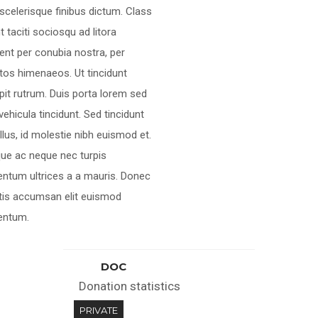
scelerisque finibus dictum. Class
t taciti sociosqu ad litora
ent per conubia nostra, per
tos himenaeos. Ut tincidunt
pit rutrum. Duis porta lorem sed
 vehicula tincidunt. Sed tincidunt
tellus, id molestie nibh euismod et.
ue ac neque nec turpis
ntum ultrices a a mauris. Donec
tis accumsan elit euismod
entum.
DOC
Donation statistics
PRIVATE