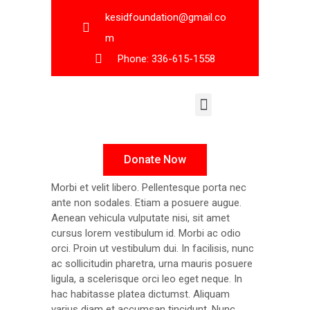
kesidfoundation@gmail.co
m
Phone: 336-615-1558
KESID Leadership
Donate Now
Morbi et velit libero. Pellentesque porta nec
ante non sodales. Etiam a posuere augue.
Aenean vehicula vulputate nisi, sit amet
cursus lorem vestibulum id. Morbi ac odio
orci. Proin ut vestibulum dui. In facilisis, nunc
ac sollicitudin pharetra, urna mauris posuere
ligula, a scelerisque orci leo eget neque. In
hac habitasse platea dictumst. Aliquam
varius diam et accumsan tincidunt. Nunc